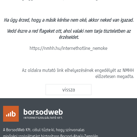
Ha úgy érzed, hogy a másik kérése nem oké, akkor neked van igazad.
Vedd észre a red flageket ott, ahol valaki nem tarja tiszteletben az
érzéseidet.
https://nmhh.hu/internethotline_nemoke
Az oldalra mutató link elhelyezésének engedélyét az NMHH
előzetesen megadta.
vissza
A BorsodWeb Kft. célul tűzte ki, hogy színvonalas
minőségi szolgáltatást biztosítson Borsod-Abaúj-Zemplén