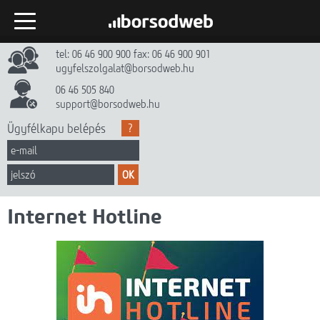
tel: 06 46 900 900 fax: 06 46 900 901
Kezdőlap
ugyfelszolgalat@borsodweb.hu
Internet
06 46 505 840
support@borsodweb.hu
TV
Ügyfélkapu belépés
?
Egyéb szolgáltatások
OK
Hírek
Internet Hotline
Gyik
Céginfó
Dokumentumtár
Kapcsolat