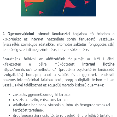
Webmail
Lefedettség
HotZones vásárlás
A
Gyermekvédelmi Internet Kerekasztal
tagjainak fő feladata a
kiskorúakat az internet használata során fenyegető veszélyek
On-line fizetés
(visszaélés személyes adataikkal, internetes zaklatás, fenyegetés, stb)
lehetőség szerinti megszüntetése, illetve csökkentése.
Szeretnénk felhívni az előfizetőink figyelmét az NMHH által
kifejezetten e célra működtetett
Internet Hotline
https://nmhh.hu/internethotline/
(probléma bejelentő és tanácsadó
szolgáltatás) honlapra, ahol a szülők és a gyerekek rendkívül
hasznos információkat találnak arról, hogy a digitális térben milyen
veszélyekkel találkozhat az egyedül maradó kiskorú gyermeke:
zaklatás, gyermekpornográf tartalom
rasszista, uszító, erőszakos tartalom
adathalász honlapok, vírusokkal, kém- és féregprogramokkal
fertőzött tartalmak
drogfogyasztásra csábító, terrorcselekményre felhívó tartalom