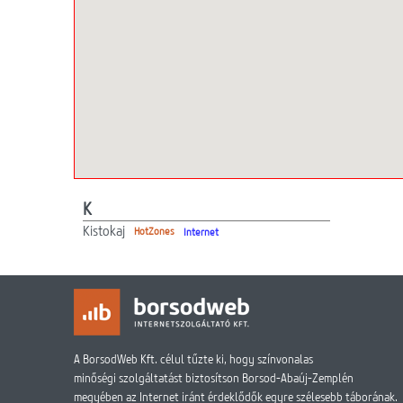
K
Kistokaj
HotZones
Internet
A BorsodWeb Kft. célul tűzte ki, hogy színvonalas
minőségi szolgáltatást biztosítson Borsod-Abaúj-Zemplén
megyében az Internet iránt érdeklődők egyre szélesebb táborának.