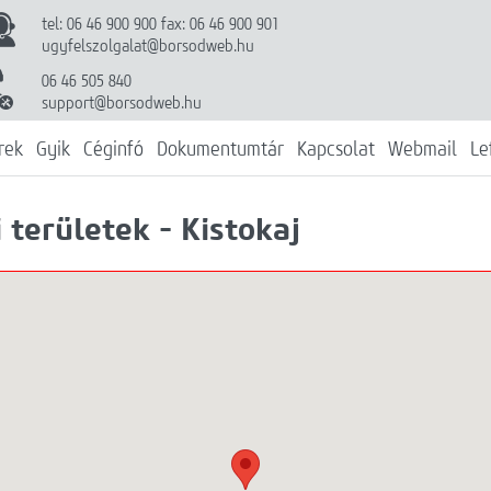
tel: 06 46 900 900 fax: 06 46 900 901
ugyfelszolgalat@borsodweb.hu
06 46 505 840
support@borsodweb.hu
rek
Gyik
Céginfó
Dokumentumtár
Kapcsolat
Webmail
Le
 területek - Kistokaj