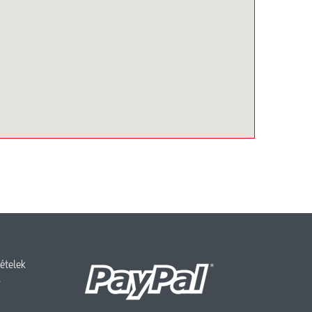
tételek
k