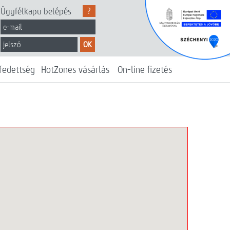
Ügyfélkapu belépés
?
OK
fedettség
HotZones vásárlás
On-line fizetés