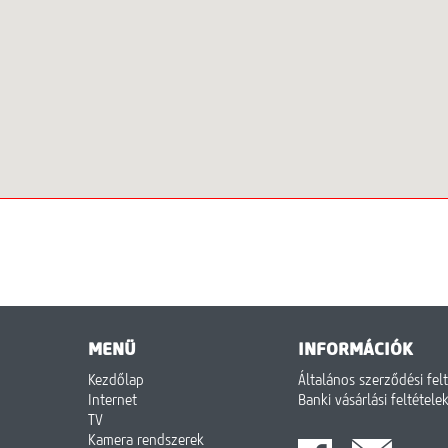
MENÜ
INFORMÁCIÓK
Kezdőlap
Általános szerződési fel
Internet
Banki vásárlási feltétele
TV
Kamera rendszerek