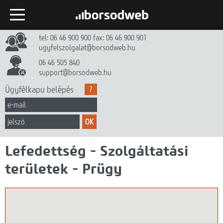
tel: 06 46 900 900 fax: 06 46 900 901
Kezdőlap
ugyfelszolgalat@borsodweb.hu
Internet
06 46 505 840
support@borsodweb.hu
TV
Ügyfélkapu belépés
?
Egyéb szolgáltatások
OK
Hírek
Lefedettség - Szolgáltatási
Gyik
területek - Prügy
Céginfó
Dokumentumtár
Kapcsolat