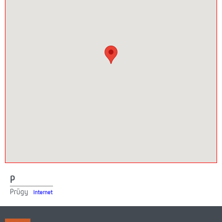
Webmail
Lefedettség
HotZones vásárlás
On-line fizetés
P
Prügy
Internet