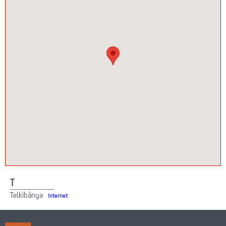
Webmail
Lefedettség
HotZones vásárlás
On-line fizetés
T
Telkibánya
Internet