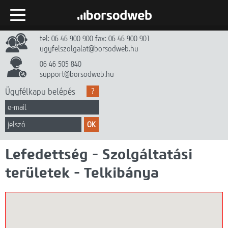
tel: 06 46 900 900 fax: 06 46 900 901
Kezdőlap
ugyfelszolgalat@borsodweb.hu
Internet
06 46 505 840
support@borsodweb.hu
TV
Ügyfélkapu belépés
?
Egyéb szolgáltatások
OK
Hírek
Lefedettség - Szolgáltatási
Gyik
területek - Telkibánya
Céginfó
Dokumentumtár
Kapcsolat