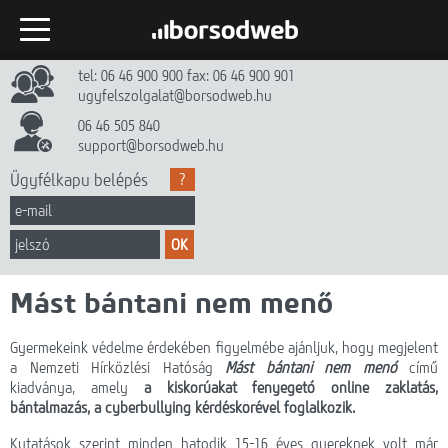
tel: 06 46 900 900 fax: 06 46 900 901
Kezdőlap
ugyfelszolgalat@borsodweb.hu
Internet
06 46 505 840
support@borsodweb.hu
TV
Ügyfélkapu belépés
?
Egyéb szolgáltatások
OK
Hírek
Mást bántani nem menő
Gyik
Céginfó
Gyermekeink védelme érdekében figyelmébe ajánljuk, hogy megjelent
a Nemzeti Hírközlési Hatóság
Mást bántani nem menő
című
kiadványa, amely
a kiskorúakat fenyegető online zaklatás,
Dokumentumtár
bántalmazás, a cyberbullying kérdéskörével foglalkozik.
Kapcsolat
Kutatások szerint minden hatodik 15-16 éves gyereknek volt már