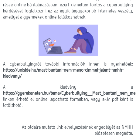
része online bántalmazásban, ezért kiemelten fontos a cyberbullying
Webmail
kérdésével foglalkozni, ez az egyik leggyakoribb internetes veszély,
amellyel a gyermekek online találkozhatnak.
Lefedettség
HotZones vásárlás
On-line fizetés
A cyberbullyingról további információk innen is nyerhetőek:
https://uniside.hu/mast-bantani-nem-meno-cimmel-jelent-nmhh-
kiadvany/
A kiadvány a
https://gyerekaneten.hu/tema/Cyberbullying__Mast_bantani_nem_m
linken érhető el online lapozható formában, vagy akár pdf-ként is
letölthető.
Az oldalra mutató link elhelyezésének engedélyét az NMHH
előzetesen megadta.